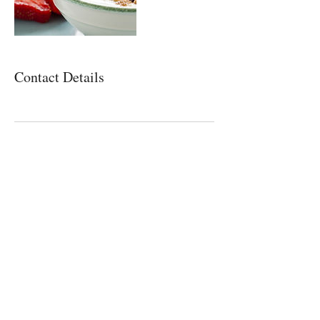
Contact Details
HOMEOSTASE
Holistische
dierentherapie
info@homeostase.be
BTW BE
0642.377.550