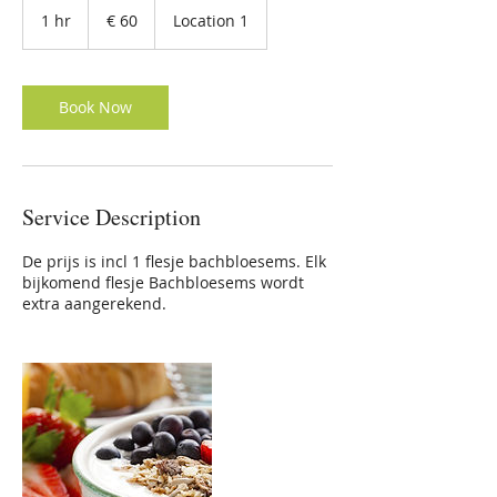
euro
1 hr
1
€ 60
Location 1
h
Book Now
Service Description
De prijs is incl 1 flesje bachbloesems. Elk
bijkomend flesje Bachbloesems wordt
extra aangerekend.